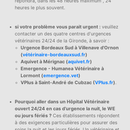
répondra, dans les 48 heures maximum , 24
heures le plus souvent.
si votre problème vous parait urgent :
veuillez
contacter un des quatre centres d'urgences
vétérinaires 24/24 de la Gironde, à savoir :
Urgence Bordeaux Sud à Villenave d'Ornon
(
vétérinaire-bordeauxsud.fr
)
Aquivet à Mérignac (
aquivet.fr
)
Emergence - Humanea Vétérinaire à
Lormont (
emergence.vet
)
VPlus à Saint-André de Cubzac (
VPlus.fr
)
.
Pourquoi aller dans un Hôpital Vétérinaire
ouvert 24/24 en cas d’urgence la nuit, le WE
ou jours fériés ?
Ces établissements répondent
à des exigences particulières pour assurer des
soins la nuit et les jours fériés. Un vétérinaire et